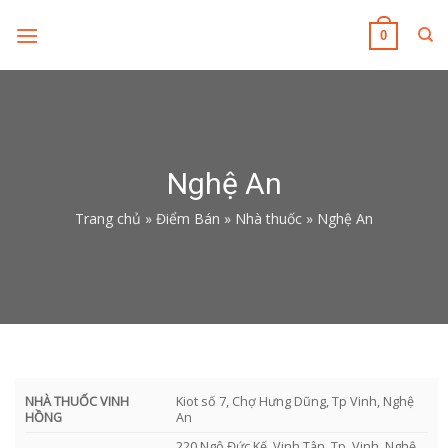
Skip
to
0
content
Nghệ An
Trang chủ
»
Điểm Bán
»
Nhà thuốc
»
Nghệ An
NHÀ THUỐC VINH
Kiot số 7, Chợ Hưng Dũng, Tp Vinh, Nghệ
HỒNG
An
220 Ngô Đức Kế, Vinh Tân, Tp. Vinh, Nghệ