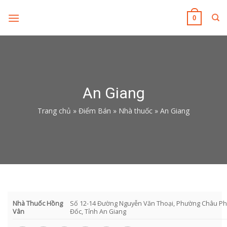
Skip
to
0
content
An Giang
Trang chủ
»
Điểm Bán
»
Nhà thuốc
»
An Giang
Nhà Thuốc Hồng
Số 12-14 Đường Nguyễn Văn Thoại, Phường Châu Ph
Vân
Đốc, Tỉnh An Giang