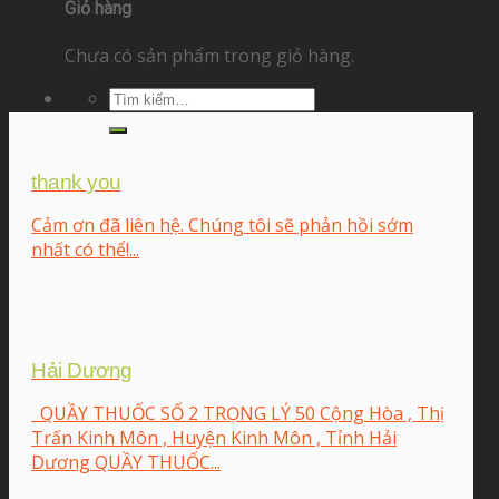
Giỏ hàng
Chưa có sản phẩm trong giỏ hàng.
Tìm
kiếm:
thank you
Cảm ơn đã liên hệ. Chúng tôi sẽ phản hồi sớm
nhất có thể!...
Hải Dương
QUẦY THUỐC SỐ 2 TRỌNG LÝ 50 Cộng Hòa , Thị
Trấn Kinh Môn , Huyện Kinh Môn , Tỉnh Hải
Dương QUẦY THUỐC...